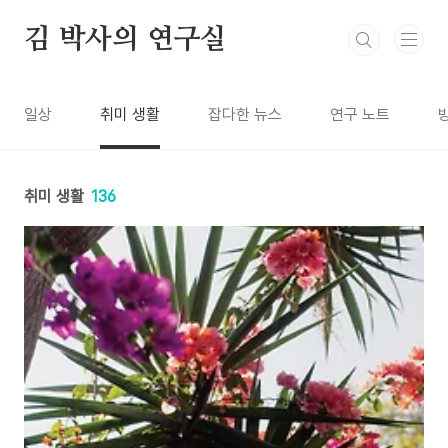
본문 바로가기
김 박사의 연구실
일상
취미 생활
잡다한 뉴스
연구 노트
취미 생활
136