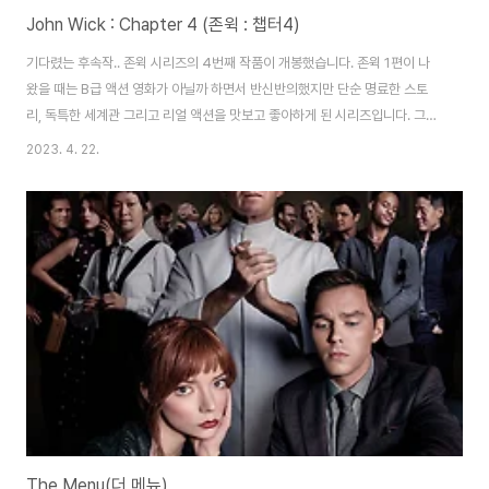
John Wick : Chapter 4 (존윅 : 챕터4)
기다렸는 후속작.. 존윅 시리즈의 4번째 작품이 개봉했습니다. 존윅 1편이 나
왔을 때는 B급 액션 영화가 아닐까 하면서 반신반의했지만 단순 명료한 스토
리, 독특한 세계관 그리고 리얼 액션을 맛보고 좋아하게 된 시리즈입니다. 그리
고 존윅 2에서 세계관 확장으로 더 매료되었으며 3편에서는 조금 중구난방 한
2023. 4. 22.
스토리에 갸우뚱하며 이를 어떻게 마무리 지을지 궁금했는데, 4편에서 잘 마무
리한 듯합니다. 물론.. 현실성은 0이나 다름없지만 오랜만에 잘 만든 액션 영화
를 봤습니다. 존윅 1을 제외하면 본 시리즈 이후로 시원한 액션이었습니다. 특
히 후반부에 파리 개선문에서 싸우는 장면이나 어느 버려진 저택에서 싸우는
장면에서 액션 장소의 아이디어와 카메라 각도등이 너무 인상적이었습니다. 거
기다가 무기들까지 다양하여 액션..
The Menu(더 메뉴)