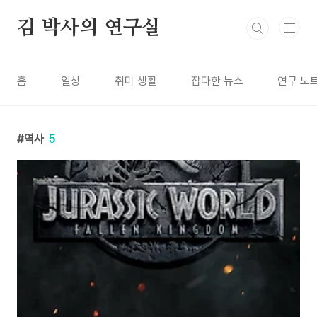
본문 바로가기
김 박사의 연구실
홈
일상
취미 생활
잡다한 뉴스
연구 노
역사
5