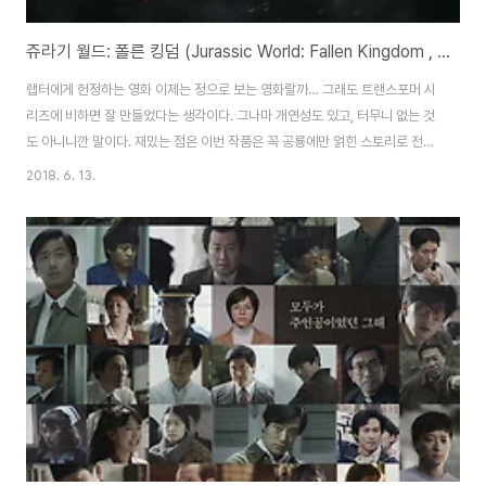
쥬라기 월드: 폴른 킹덤 (Jurassic World: Fallen Kingdom , 2018)
랩터에게 헌정하는 영화 이제는 정으로 보는 영화랄까… 그래도 트랜스포머 시
리즈에 비하면 잘 만들었다는 생각이다. 그나마 개연성도 있고, 터무니 없는 것
도 아니니깐 말이다. 재밌는 점은 이번 작품은 꼭 공룡에만 얽힌 스토리로 전개
하지는 않았다. 화산 폭발, 공룡 사냥, 공룡 의학?, 유전 공학, 인간의 이기심, 추
2018. 6. 13.
격전, 공룡과의 싸움? 그리고 공룡과의 우정?!까지ㅋㅋ 색다른 내용이 추가 되
었지만, 영화 패턴은 늘 똑같은 것 같다. 마치 007시리즈나 본 시리즈 마냥처
럼… 다행히도 결말이 마음에 들었다. 마지막에 말콤 박사의 曰 “Welcome
to Jurassic World”에서 왜 제목이 Fallen Kingdom인지 알았다. 누블라
섬이 화산으로 인해 그들의 왕국이 무너지는 것이 아닌 인간의 왕국이 무..