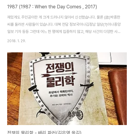
1987 (1987 : When the Day Comes , 2017)
재밌게도 주인공이란 게 크게 드러나지 않아서 신선했습니다. 물론 (故)박종한
씨를 둘러싼 사람들이 있습니다. 대북 전담 정보국이나김정남 일당(?)이나중앙
일보 기자 등등 그런데 어느 한 명에게 집중하지 않고, 해당 사건의 다양한 사람
에게 초점을 맞춰주니객관적으로 볼 수 있었습니다. (물론 영화가 역사적 사실
2018. 1. 29.
을 100% 입각한 것이 아닌, 각색을 통해 관객에게 마치 그 시대를 지켜보게 한
점 말입니다) 그래서 어떤 의미로는 다큐멘터리 같은 영화처럼 보이긴 했습니
다만… 문제는 마지막.. 역사적인 개연성은 둘째 치더라도,(故)이한열씨가 나온
것도 다 좋았고, 그 역을 강동원이 맡은 것도 다 좋고 다 좋았지만 왜 마지막에
오그라들게 했을까요??;; 물론 저도 자유민주주의를 존중하고 좋아합니다만,
괜시리 뛰쳐나가며 ..
전쟁의 물리학 - 배리 파커(김은영 옮김)