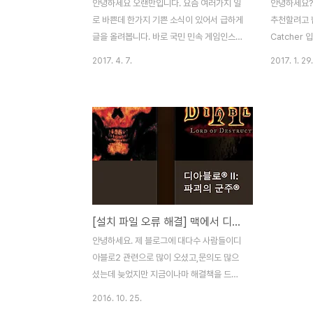
안녕하세요 오랜만입니다. 요즘 여러가지 일
안녕하세요?
로 바쁜데 한가지 기쁜 소식이 있어서 급하게
추천할려고 합
글을 올려봅니다. 바로 국민 민속 게임인스타
Catcher
크래프트1을 맥에서 할 수 있게 되었습니다.
용자가 화면
2017. 4. 7.
2017. 1. 29.
최근 스타크래프트 리마스터링 발표와 함께
로사진을 찍어
1.18 버전 패치도 나왔는데요, 패치 내용에 최
한 자신의 일
신 맥을 지원한다고 합니다. 그리고 오늘
인 얼굴 촬
Public Test 버전이 공개 되었습니다. 아래
설치후 사진
를 누르면 설치파일을 다운 받을 수 있습니
목적 때문에
다! 다운을 받고 압축을 풀면위와 같은 런처
니다.전 On
를 볼 수 있습니다. 보다시피 공개 테스트용
면Wake 
메시지가 뜨면서설치를 시작합니다.용량은
사진이 찍힙니
대략 1.2기가 입니다. 설치 완료후 실행을 누
어같은 모습
[설치 파일 오류 해결] 맥에서 디아블로2 즐기는 방법
르면 짜란!그 정겨운 모습을 볼 수 있습니다.
켤때마다 작
오른쪽 하단에 1.18 버전도 볼 수 있습니다.
모습이나도둑
안녕하세요. 제 블로그에 대다수 사람들이디
다만 해상도 문제 때문에디아2처럼 좌우 여
론 인터넷에
아블로2 관련으로 많이 오셨고,문의도 많으
백이 생기는 ..
로드는아래 링
셨는데 늦었지만 지금이나마 해결책을 드리
고자다시 글을 올립니다. 1. 설치 파일 실행이
2016. 10. 25.
안된다? 크게 2가지 해결방법이 있습니다.