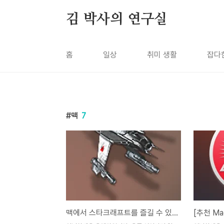
본문 바로가기
김 박사의 연구실
홈
일상
취미 생활
잡다
맥
7
맥에서 스타크래프트를 즐길 수 있습니다! (Public Test 공개!)