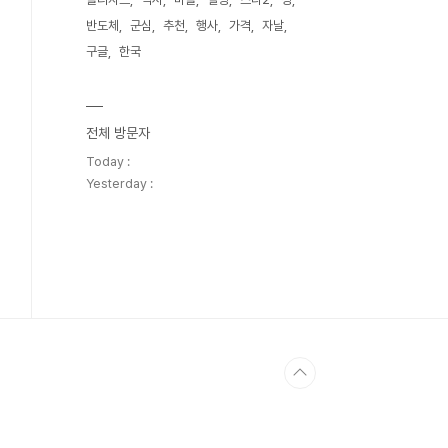
반도체
군심
추천
행사
가격
자날
구글
한국
전체 방문자
Today :
Yesterday :