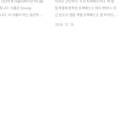
 간단하게 어플리케이션 하나를
이유는 간단하다. 우선 트랙패드이다. 맥 랩
니다. 이름은 Snoop
탑계열에 장착된 트랙패드는 매우 편하다. 최
 입니다. 이 어플이 하는 일은맥 사
근 윈도우 랩탑 계열 트랙패드도 잘 되어있다
을 켤때마다맥에 장착된 카메라
고 하지만 아직까지 맥에 비하면 감도나 활용
2016. 12. 13.
줍니다. 그래서 용도는 1. 평범
성에서 떨어지는 듯 하다. 얼마나 편하면 집
상적인 모습 촬영 2. 도난 후 범
에서 마우스가 있음에도 종종 트랙패드를 이
영(?)입니다ㅋㅋ 앱스토어를 통해
용하기도 한다. 이런 장점 덕분에 노트북을
을 저장할 폴더를 정합니다. 2번
들고 다닐때 마우스까지 휴대할 필요가 없다.
일단 클라우드 폴더에 저장을 합
그리고 혹여나 협소한 공간에서는 활용 할때
edrive를 이용합니다. 지정을 하
도 매우 용이하다. 게다가 2015년도부터 장
Images라는 폴더가 생기고여기에
착된 포스 터치는 매우 편리하다. 웹서핑이나
다. 바로 이렇게요! 저의 오징
PDF파일을 보다 궁금한 것이 있으면 드래그
은오징어로 대체했습니다!!ㅋㅋ
후 꾸~욱 누르기만 하면 사전이 나온다. 너무
동이되므로 일상생활 속 자신의
편하다. 두번째는 배터리.맥 랩탑계열은 동급
의 모습을 찍을 수 있습니다.(물
노트북들 중에서 배터리가 오래가는 편이다.
 연결된 환경이어야 합니다) 다운
공식 홈페이지에서 내가 쓰는 모델인 맥북프
크로 ..
로 레티나 13인치..