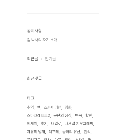
공지사항
김 박사의 자기 소개
최근글
인기글
최근댓글
태그
추억
맥
스파이더맨
영화
스타크래프트2
군단의 심장
맥북
할인
에세이
후기
내일로
내셔널 지오그래픽
자유의 날개
맥프레
공허의 유산
원작
블리자드
역사
마블
힐링
스타2
평