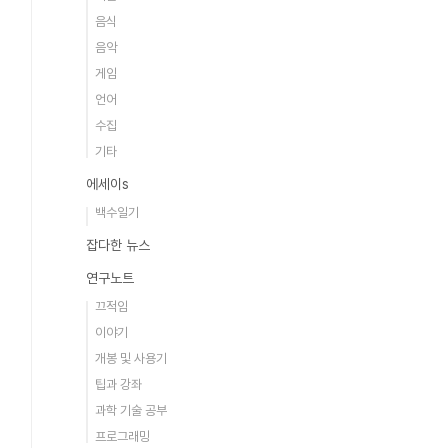
음식
음악
게임
언어
수집
기타
에세이s
백수일기
잡다한 뉴스
연구노트
끄적임
이야기
개봉 및 사용기
팁과 강좌
과학 기술 공부
프로그래밍